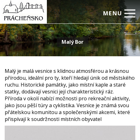
MENU
Úvod
Malý Bor
Prácheň a Otava
Zajímavosti
Aktivity
Malý je malá vesnice s klidnou atmosférou a krásnou
přírodou, ideální pro ty, kteří hledají únik od městského
Obce
ruchu. Historické památky, jako místní kaple a staré
statky, dodávají vesnici její charakteristický ráz.
Administrativa
Příroda v okolí nabízí možnosti pro rekreační aktivity,
jako jsou pěší túry a cyklistika. Vesnice je známá svou
Kontakty
přátelskou komunitou a společenskými akcemi, které
přispívají k soudržnosti místních obyvatel