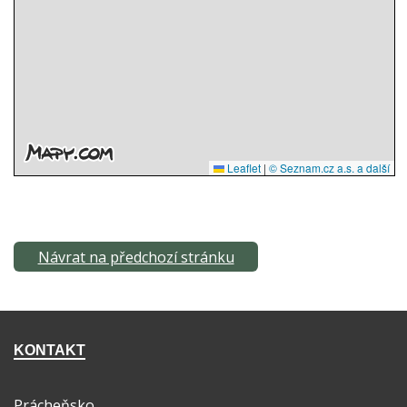
Návrat na předchozí stránku
KONTAKT
Prácheňsko