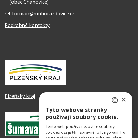
(obec Chanovice)
forman@muhorazdovice.cz
Podrobné kontakty
Plzeňský kraj
×
Tyto webové stránky
CZECH
používají soubory cookie.
GERMAN
Tento web používá nezbytné soubory
cookies k zajištění správného fungování. Po
ENGLISH