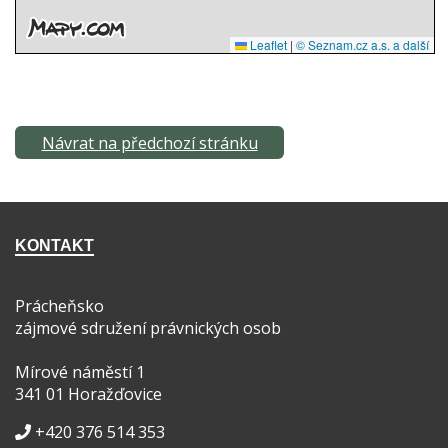
Návrat na předchozí stránku
KONTAKT
Prácheňsko
zájmové sdružení právnických osob
Mírové náměstí 1
341 01 Horažďovice
+420 376 514 353