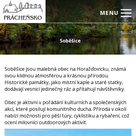
MENU
Úvod
Soběšice
Prácheň a Otava
Zajímavosti
Aktivity
Soběšice jsou malebná obec na Horažďovicku, známá
svou klidnou atmosférou a krásnou přírodou.
Obce
Historické památky, jako místní kaple a staré statky,
dodávají vesnici jedinečný ráz a přitahují návštěvníky.
Administrativa
Obec je aktivní v pořádání kulturních a společenských
Kontakty
akcí, které posilují komunitního ducha. Příroda v okolí
nabízí možnosti pro pěší túry, cyklistiku a rybaření, což
ocení milovníci outdoorových aktivit.