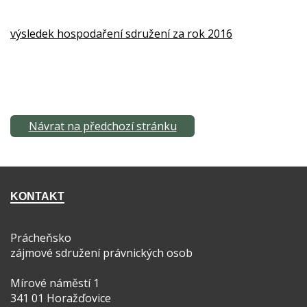
výsledek hospodaření sdružení za rok 2016
Návrat na předchozí stránku
KONTAKT
Prácheňsko
zájmové sdružení právnických osob
Mírové náměstí 1
341 01 Horažďovice