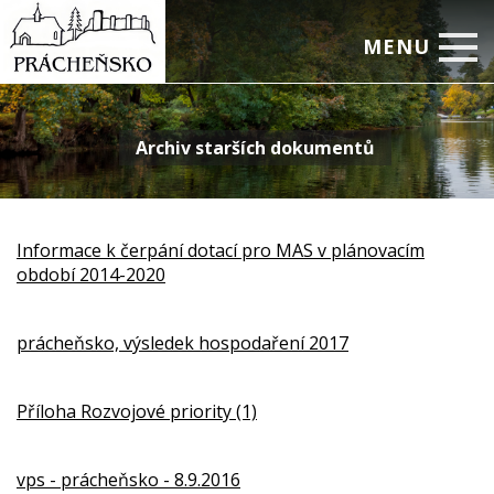
MENU
Úvod
Archiv starších dokumentů
Prácheň a Otava
Zajímavosti
Aktivity
Informace k čerpání dotací pro MAS v plánovacím
období 2014-2020
Obce
Administrativa
prácheňsko, výsledek hospodaření 2017
Kontakty
Příloha Rozvojové priority (1)
vps - prácheňsko - 8.9.2016