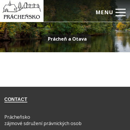
MENU
Home
Prácheň a Otava
Prácheň a Otava
Zajímavosti
Aktivity
Obce
Administrativa
Kontakty
CONTACT
Prácheňsko
zájmové sdružení právnických osob